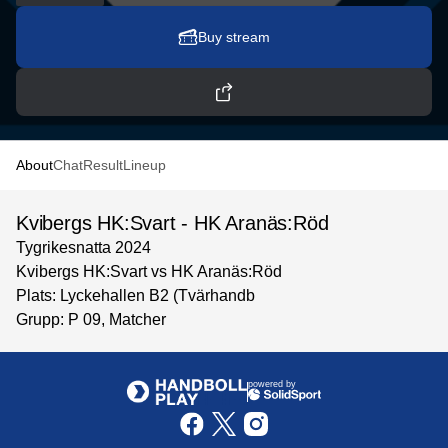
Buy stream
About
Chat
Result
Lineup
Kvibergs HK:Svart - HK Aranäs:Röd
Tygrikesnatta 2024
Kvibergs HK:Svart vs HK Aranäs:Röd
Plats: Lyckehallen B2 (Tvärhandb
Grupp: P 09, Matcher
powered by