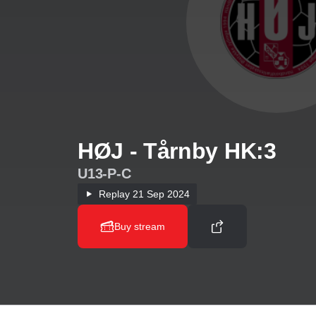
HØJ - Tårnby HK:3
U13-P-C
Replay
21 Sep 2024
Buy stream