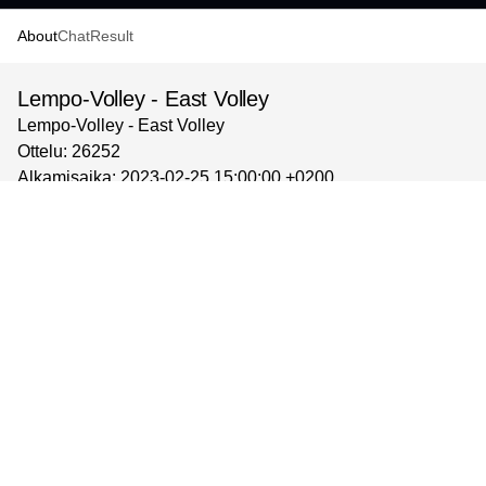
About
Chat
Result
Lempo-Volley - East Volley
Lempo-Volley - East Volley
Ottelu: 26252
Alkamisaika: 2023-02-25 15:00:00 +0200
Luokka: Miesten 1-sarja
Ryhmä: Miehet 1 / Runkosarja
Paikka: Hakkarin liikuntahalli / 137
powered by
©
2026
Solidsport AB
Support
Terms & Policy
Language