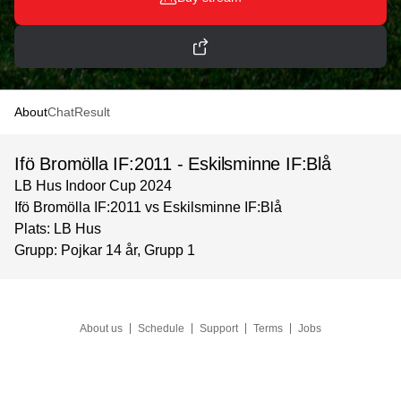
About
Chat
Result
Ifö Bromölla IF:2011 - Eskilsminne IF:Blå
LB Hus Indoor Cup 2024
Ifö Bromölla IF:2011 vs Eskilsminne IF:Blå
Plats: LB Hus
Grupp: Pojkar 14 år, Grupp 1
About us
Schedule
Support
Terms
Jobs
Language
©
Solidsport AB
2026